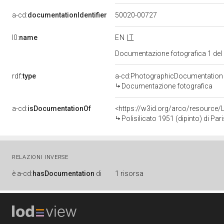
a-cd:
documentationIdentifier
50020-00727
l0:
name
EN
IT
Documentazione fotografica 1 del
rdf:
type
a-cd:PhotographicDocumentation
Documentazione fotografica
a-cd:
isDocumentationOf
<https://w3id.org/arco/resource/
Polisilicato 1951 (dipinto) di Par
RELAZIONI INVERSE
è
a-cd:
hasDocumentation
di
1 risorsa