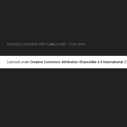
SCARICA LODVIEW PER PUBBLICARE I TUOI DATI
Licensed under
Creative Commons Attribution-ShareAlike 4.0 International
(C