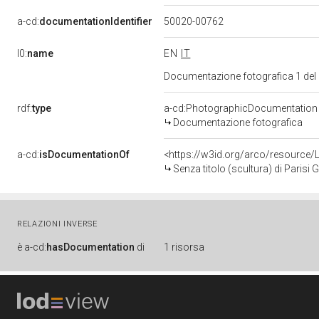
a-cd:
documentationIdentifier
50020-00762
l0:
name
EN
IT
Documentazione fotografica 1 del
rdf:
type
a-cd:PhotographicDocumentation
Documentazione fotografica
a-cd:
isDocumentationOf
<https://w3id.org/arco/resource/
Senza titolo (scultura) di Parisi 
RELAZIONI INVERSE
è
a-cd:
hasDocumentation
di
1 risorsa