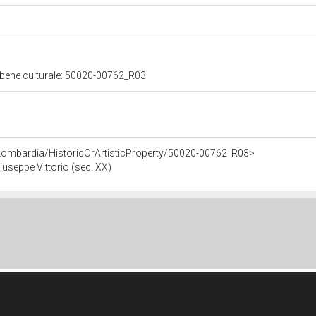
 bene culturale: 50020-00762_R03
Lombardia/HistoricOrArtisticProperty/50020-00762_R03>
Giuseppe Vittorio (sec. XX)