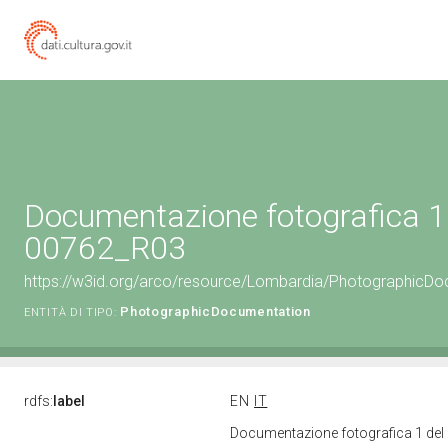
Documentazione fotografica 1 
00762_R03
https://w3id.org/arco/resource/Lombardia/PhotographicD
PhotographicDocumentation
ENTITÀ DI TIPO:
rdfs:
label
EN
IT
Documentazione fotografica 1 del