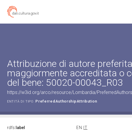
Attribuzione di autore preferita
maggiormente accreditata o c
del bene: 50020-00043_R03
https://w3id.org/arco/resource/Lombardia/PreferredAuthor
PreferredAuthorshipAttribution
ENTITÀ DI TIPO:
rdfs:
label
EN
IT