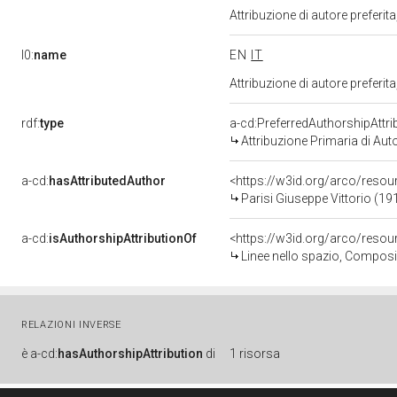
Attribuzione di autore prefer
l0:
name
EN
IT
Attribuzione di autore prefer
rdf:
type
a-cd:PreferredAuthorshipAttri
Attribuzione Primaria di Aut
a-cd:
hasAttributedAuthor
<https://w3id.org/arco/res
Parisi Giuseppe Vittorio (19
a-cd:
isAuthorshipAttributionOf
<https://w3id.org/arco/reso
Linee nello spazio, Composiz
RELAZIONI INVERSE
è
a-cd:
hasAuthorshipAttribution
di
1 risorsa