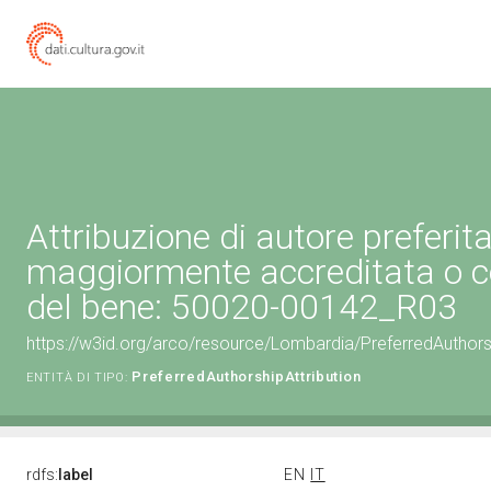
Attribuzione di autore preferita
maggiormente accreditata o c
del bene: 50020-00142_R03
https://w3id.org/arco/resource/Lombardia/PreferredAuthor
PreferredAuthorshipAttribution
ENTITÀ DI TIPO:
rdfs:
label
EN
IT