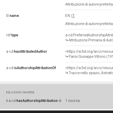
Attribuzione di autore prefer
l0:
name
EN
IT
Attribuzione di autore prefer
rdf:
type
a-cd:PreferredAuthorshipAttri
Attribuzione Primaria di Aut
a-cd:
hasAttributedAuthor
<https://w3id.org/arco/res
Parisi Giuseppe Vittorio (19
a-cd:
isAuthorshipAttributionOf
<https://w3id.org/arco/reso
Tracce nello spazio, Astratt
RELAZIONI INVERSE
è
a-cd:
hasAuthorshipAttribution
di
1 risorsa