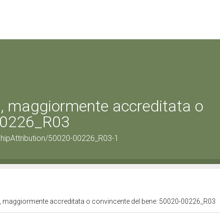
ta, maggiormente accreditata o
-00226_R03
shipAttribution/50020-00226_R03-1
ita, maggiormente accreditata o convincente del bene: 50020-00226_R03