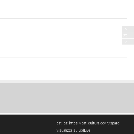
dati da:
https://dati.cultura.gov.it/sparql
visualizza su LodLive