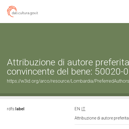
Attribuzione di autore preferi
convincente del bene: 50020
https://w3id.org/arco/resource/Lombardia/PreferredAuthor
rdfs:
label
EN
IT
Attribuzione di autore prefer