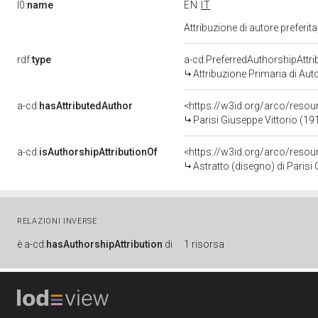
l0:
name
EN
IT
Attribuzione di autore prefer
rdf:
type
a-cd:PreferredAuthorshipAttri
Attribuzione Primaria di Aut
a-cd:
hasAttributedAuthor
<https://w3id.org/arco/res
Parisi Giuseppe Vittorio (19
a-cd:
isAuthorshipAttributionOf
<https://w3id.org/arco/reso
Astratto (disegno) di Parisi 
RELAZIONI INVERSE
è
a-cd:
hasAuthorshipAttribution
di
1 risorsa