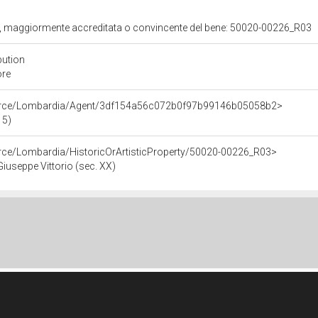
ita, maggiormente accreditata o convincente del bene: 50020-00226_R03
bution
ore
ource/Lombardia/Agent/3df154a56c072b0f97b99146b05058b2>
15)
urce/Lombardia/HistoricOrArtisticProperty/50020-00226_R03>
Giuseppe Vittorio (sec. XX)