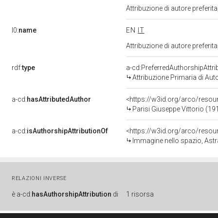
Attribuzione di autore prefer
l0:
name
EN
IT
Attribuzione di autore prefer
rdf:
type
a-cd:PreferredAuthorshipAttri
Attribuzione Primaria di Aut
a-cd:
hasAttributedAuthor
<https://w3id.org/arco/res
Parisi Giuseppe Vittorio (19
a-cd:
isAuthorshipAttributionOf
<https://w3id.org/arco/reso
Immagine nello spazio, Astra
RELAZIONI INVERSE
è
a-cd:
hasAuthorshipAttribution
di
1 risorsa