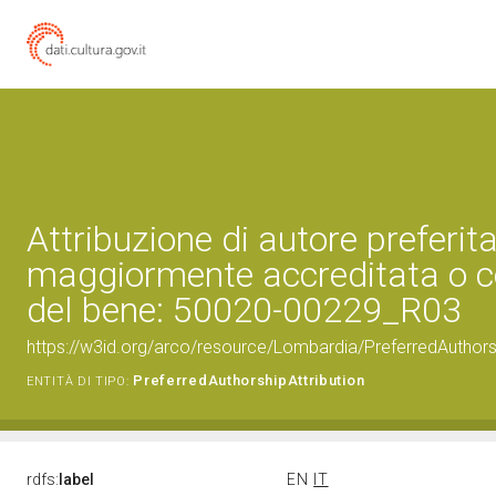
Attribuzione di autore preferita
maggiormente accreditata o c
del bene: 50020-00229_R03
https://w3id.org/arco/resource/Lombardia/PreferredAuthor
PreferredAuthorshipAttribution
ENTITÀ DI TIPO:
rdfs:
label
EN
IT