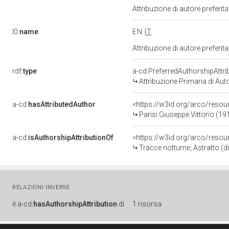
Attribuzione di autore prefer
l0:
name
EN
IT
Attribuzione di autore prefer
rdf:
type
a-cd:PreferredAuthorshipAttri
Attribuzione Primaria di Aut
a-cd:
hasAttributedAuthor
<https://w3id.org/arco/res
Parisi Giuseppe Vittorio (19
a-cd:
isAuthorshipAttributionOf
<https://w3id.org/arco/reso
Tracce notturne, Astratto (d
RELAZIONI INVERSE
è
a-cd:
hasAuthorshipAttribution
di
1 risorsa