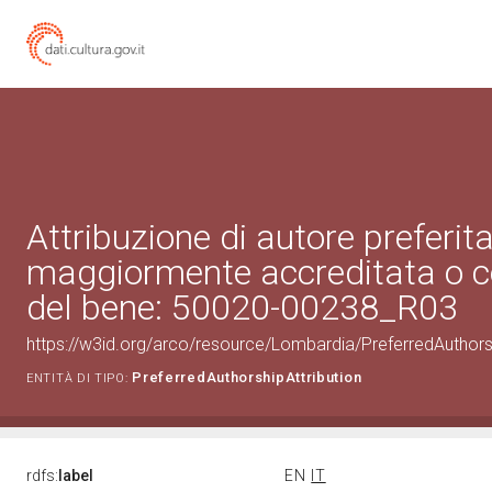
Attribuzione di autore preferita
maggiormente accreditata o c
del bene: 50020-00238_R03
https://w3id.org/arco/resource/Lombardia/PreferredAuthor
PreferredAuthorshipAttribution
ENTITÀ DI TIPO:
rdfs:
label
EN
IT