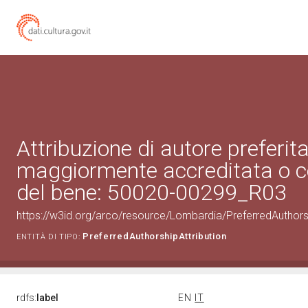
Attribuzione di autore preferita
maggiormente accreditata o c
del bene: 50020-00299_R03
https://w3id.org/arco/resource/Lombardia/PreferredAuthor
PreferredAuthorshipAttribution
ENTITÀ DI TIPO:
rdfs:
label
EN
IT