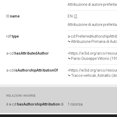
Attribuzione di autore prefer
l0:
name
EN
IT
Attribuzione di autore prefer
rdf:
type
a-cd:PreferredAuthorshipAttri
Attribuzione Primaria di Aut
a-cd:
hasAttributedAuthor
<https://w3id.org/arco/res
Parisi Giuseppe Vittorio (19
a-cd:
isAuthorshipAttributionOf
<https://w3id.org/arco/reso
Tracce verticali, Astratto (d
RELAZIONI INVERSE
è
a-cd:
hasAuthorshipAttribution
di
1 risorsa