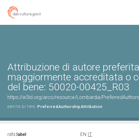
Attribuzione di autore preferita
maggiormente accreditata o c
del bene: 50020-00425_R03
https://w3id.org/arco/resource/Lombardia/PreferredAuthor
PreferredAuthorshipAttribution
ENTITÀ DI TIPO:
rdfs:
label
EN
IT