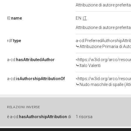
Attribuzione di autore prefer
l0:
name
EN
IT
Attribuzione di autore prefer
rdf:
type
a-cd:PreferredAuthorshipAttri
Attribuzione Primaria di Aut
a-cd:
hasAttributedAuthor
<https://w3id.org/arco/res
Italo Valenti
a-cd:
isAuthorshipAttributionOf
<https://w3id.org/arco/reso
Nudo maschile di spalle (Atle
RELAZIONI INVERSE
è
a-cd:
hasAuthorshipAttribution
di
1 risorsa