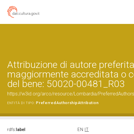
Attribuzione di autore preferita
maggiormente accreditata o c
del bene: 50020-00481_R03
https://w3id.org/arco/resource/Lombardia/PreferredAuthor
PreferredAuthorshipAttribution
ENTITÀ DI TIPO:
rdfs:
label
EN
IT