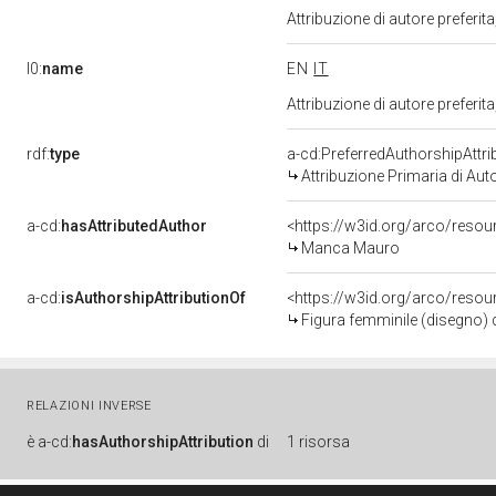
Attribuzione di autore prefer
l0:
name
EN
IT
Attribuzione di autore prefer
rdf:
type
a-cd:PreferredAuthorshipAttri
Attribuzione Primaria di Aut
a-cd:
hasAttributedAuthor
<https://w3id.org/arco/res
Manca Mauro
a-cd:
isAuthorshipAttributionOf
<https://w3id.org/arco/reso
Figura femminile (disegno)
RELAZIONI INVERSE
è
a-cd:
hasAuthorshipAttribution
di
1 risorsa