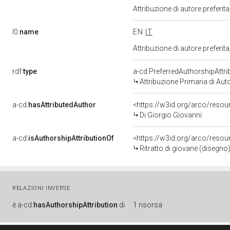
Attribuzione di autore prefer
l0:
name
EN
IT
Attribuzione di autore prefer
rdf:
type
a-cd:PreferredAuthorshipAttri
Attribuzione Primaria di Aut
a-cd:
hasAttributedAuthor
<https://w3id.org/arco/res
Di Giorgio Giovanni
a-cd:
isAuthorshipAttributionOf
<https://w3id.org/arco/reso
Ritratto di giovane (disegno)
RELAZIONI INVERSE
è
a-cd:
hasAuthorshipAttribution
di
1 risorsa