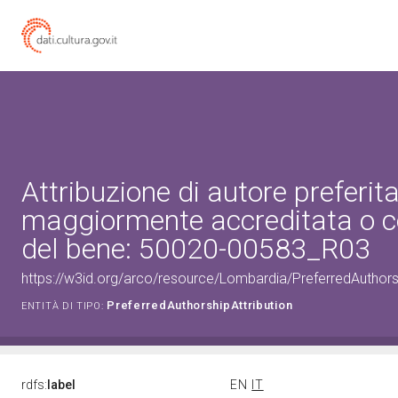
Attribuzione di autore preferita
maggiormente accreditata o c
del bene: 50020-00583_R03
https://w3id.org/arco/resource/Lombardia/PreferredAuthor
PreferredAuthorshipAttribution
ENTITÀ DI TIPO:
rdfs:
label
EN
IT