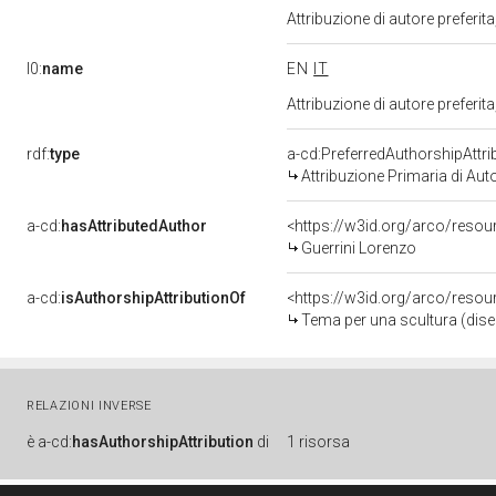
Attribuzione di autore prefer
l0:
name
EN
IT
Attribuzione di autore prefer
rdf:
type
a-cd:PreferredAuthorshipAttri
Attribuzione Primaria di Aut
a-cd:
hasAttributedAuthor
<https://w3id.org/arco/res
Guerrini Lorenzo
a-cd:
isAuthorshipAttributionOf
<https://w3id.org/arco/reso
Tema per una scultura (dise
RELAZIONI INVERSE
è
a-cd:
hasAuthorshipAttribution
di
1 risorsa