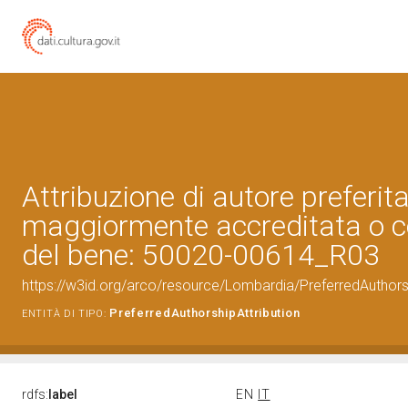
Attribuzione di autore preferita
maggiormente accreditata o c
del bene: 50020-00614_R03
https://w3id.org/arco/resource/Lombardia/PreferredAuthor
PreferredAuthorshipAttribution
ENTITÀ DI TIPO:
rdfs:
label
EN
IT