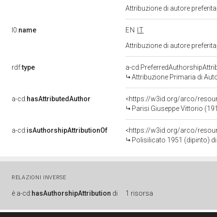
Attribuzione di autore prefer
l0:
name
EN
IT
Attribuzione di autore prefer
rdf:
type
a-cd:PreferredAuthorshipAttri
Attribuzione Primaria di Aut
a-cd:
hasAttributedAuthor
<https://w3id.org/arco/res
Parisi Giuseppe Vittorio (19
a-cd:
isAuthorshipAttributionOf
<https://w3id.org/arco/reso
Polisilicato 1951 (dipinto) d
RELAZIONI INVERSE
è
a-cd:
hasAuthorshipAttribution
di
1 risorsa