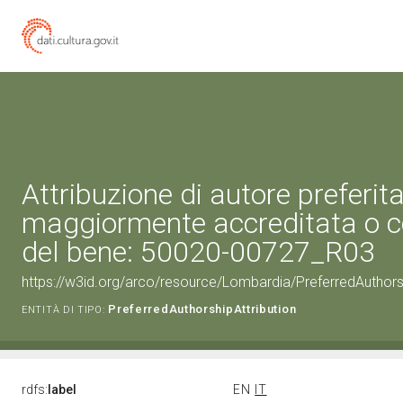
Attribuzione di autore preferita
maggiormente accreditata o c
del bene: 50020-00727_R03
https://w3id.org/arco/resource/Lombardia/PreferredAuthor
PreferredAuthorshipAttribution
ENTITÀ DI TIPO:
rdfs:
label
EN
IT