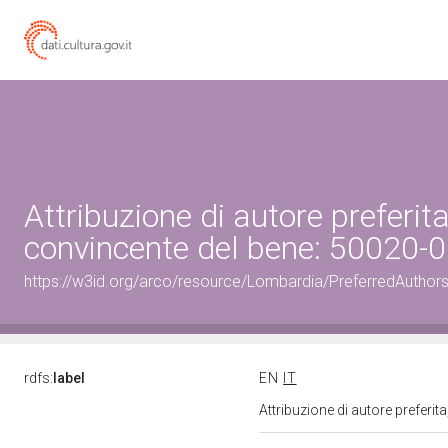
Attribuzione di autore preferi
convincente del bene: 50020
https://w3id.org/arco/resource/Lombardia/PreferredAuthor
rdfs:
label
EN
IT
Attribuzione di autore prefer