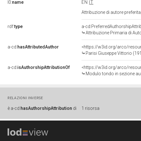
l0:
name
EN
IT
Attribuzione di autore prefer
rdf:
type
a-cd:PreferredAuthorshipAttri
Attribuzione Primaria di Aut
a-cd:
hasAttributedAuthor
<https://w3id.org/arco/res
Parisi Giuseppe Vittorio (19
a-cd:
isAuthorshipAttributionOf
<https://w3id.org/arco/reso
Modulo tondo in sezione aure
RELAZIONI INVERSE
è
a-cd:
hasAuthorshipAttribution
di
1 risorsa