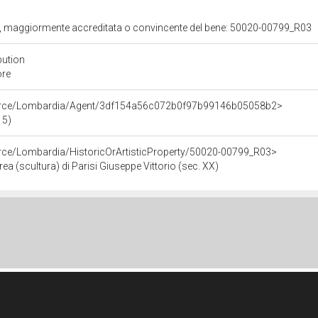
ita, maggiormente accreditata o convincente del bene: 50020-00799_R03
bution
ore
ource/Lombardia/Agent/3df154a56c072b0f97b99146b05058b2>
15)
urce/Lombardia/HistoricOrArtisticProperty/50020-00799_R03>
a (scultura) di Parisi Giuseppe Vittorio (sec. XX)