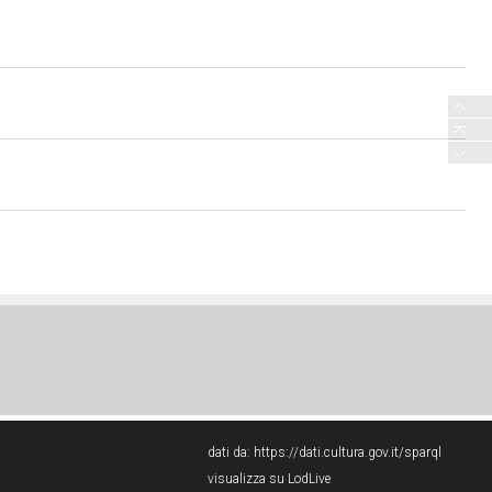
dati da:
https://dati.cultura.gov.it/sparql
visualizza su LodLive