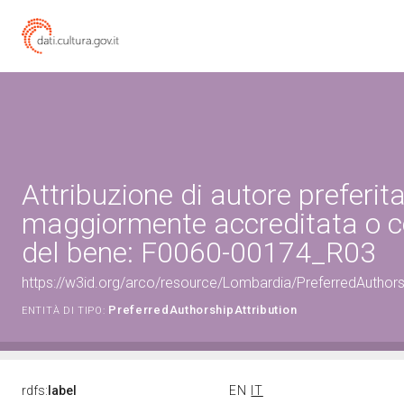
Attribuzione di autore preferita
maggiormente accreditata o c
del bene: F0060-00174_R03
https://w3id.org/arco/resource/Lombardia/PreferredAuthor
PreferredAuthorshipAttribution
ENTITÀ DI TIPO:
rdfs:
label
EN
IT