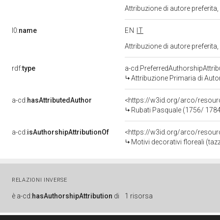
Attribuzione di autore preferi
l0:
name
EN
IT
Attribuzione di autore preferi
rdf:
type
a-cd:PreferredAuthorshipAttrib
Attribuzione Primaria di Auto
a-cd:
hasAttributedAuthor
<https://w3id.org/arco/res
Rubati Pasquale (1756/ 178
a-cd:
isAuthorshipAttributionOf
<https://w3id.org/arco/resou
Motivi decorativi floreali (t
RELAZIONI INVERSE
è
a-cd:
hasAuthorshipAttribution
di
1 risorsa