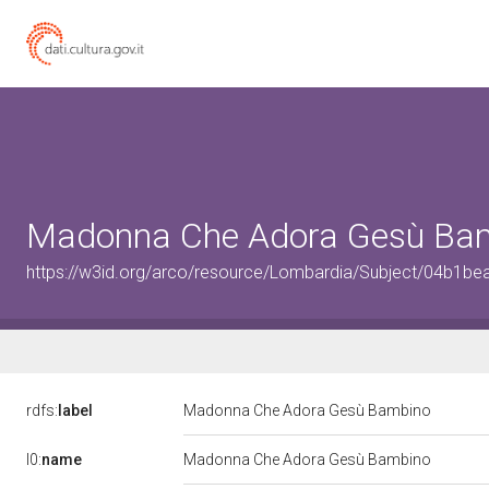
Madonna Che Adora Gesù Ba
https://w3id.org/arco/resource/Lombardia/Subject/04b
rdfs:
label
Madonna Che Adora Gesù Bambino
l0:
name
Madonna Che Adora Gesù Bambino