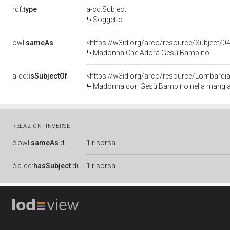
rdf:
type
a-cd:Subject
Soggetto
owl:
sameAs
<https://w3id.org/arco/resource/Subjec
Madonna Che Adora Gesù Bambino
a-cd:
isSubjectOf
<https://w3id.org/arco/resource/Lombardia
Madonna con Gesù Bambino nella mangiatoi
RELAZIONI INVERSE
è
owl:
sameAs
di
1 risorsa
è
a-cd:
hasSubject
di
1 risorsa