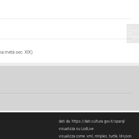
a metà sec. XIX)
dati da:
https://dati.cultura.gov.it/sparql
visualizza su LodLive
visualizza come:
xml
,
ntriples
,
turtle
,
ld+json