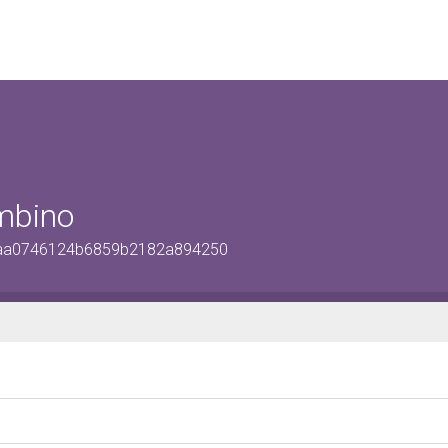
mbino
1beaa0746124b6859b2182a894250