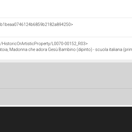
t/04b1beaa0746124b6859b2182a894250>
/HistoricOrArtisticProperty/L0070-00152_R03>
a, Madonna che adora Gesù Bambino (dipinto) - scuola italiana (prim