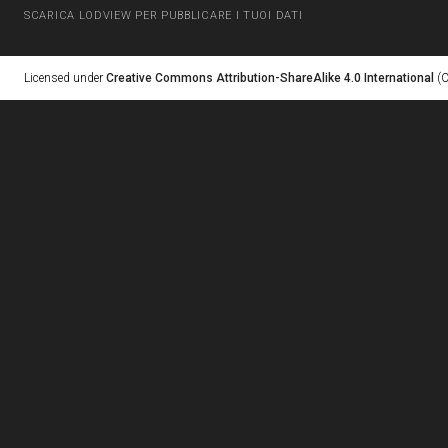
SCARICA LODVIEW PER PUBBLICARE I TUOI DATI
Licensed under
Creative Commons Attribution-ShareAlike 4.0 International
(C