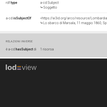
rdf:
type
a-cd:Subject
Soggetto
a-cd:
isSubjectOf
<https://w3id.org/arco/resource/Lombardia
Lo sbarco di Marsala, 11 maggio 1860, Sped
RELAZIONI INVERSE
è
a-cd:
hasSubject
di
1 risorsa