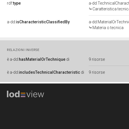
rdf:
type
a-dd:TechnicalCharact
Caratteristica tecnic
a-dd:
isCharacteristicClassifiedBy
a-dd:MaterialOrTechn
Materia o tecnica
RELAZIONI INVERSE
è
a-dd:
hasMaterialOrTechnique
di
9 risorse
è
a-dd:
includesTechnicalCharacteristic
di
9 risorse