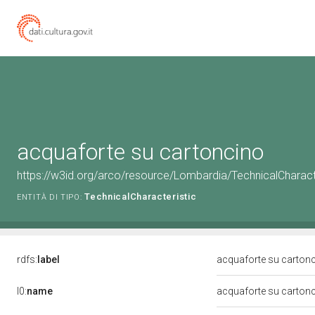
acquaforte su cartoncino
https://w3id.org/arco/resource/Lombardia/TechnicalCharact
TechnicalCharacteristic
ENTITÀ DI TIPO:
rdfs:
label
acquaforte su carton
l0:
name
acquaforte su carton