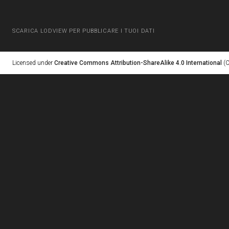
SCARICA LODVIEW PER PUBBLICARE I TUOI DATI
Licensed under
Creative Commons Attribution-ShareAlike 4.0 International
(C