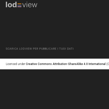
SCARICA LODVIEW PER PUBBLICARE I TUOI DATI
Licensed under
Creative Commons Attribution-ShareAlike 4.0 International
(C