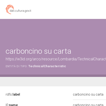
carboncino su carta
https://w3id.org/arco/resource/Lombardia/TechnicalCharact
TechnicalCharacteristic
ENTITÀ DI TIPO:
rdfs:
label
carboncino su carta
l0:
name
carboncino su carta