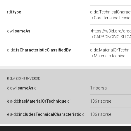
rdf:
type
a-dd:TechnicalCharact
Caratteristica tecnic
owl:
sameAs
<https://w3id.org/arc
CARBONCINO SU C
a-dd:
isCharacteristicClassifiedBy
a-dd:MaterialOrTechn
Materia o tecnica
RELAZIONI INVERSE
è
owl:
sameAs
di
1 risorsa
è
a-dd:
hasMaterialOrTechnique
di
106 risorse
è
a-dd:
includesTechnicalCharacteristic
di
106 risorse