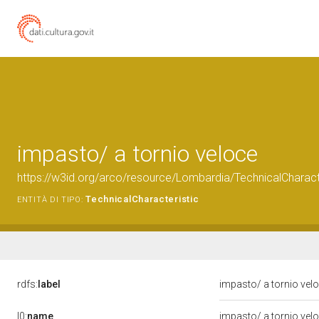
impasto/ a tornio veloce
https://w3id.org/arco/resource/Lombardia/TechnicalCharact
TechnicalCharacteristic
ENTITÀ DI TIPO:
rdfs:
label
impasto/ a tornio vel
l0:
name
impasto/ a tornio vel