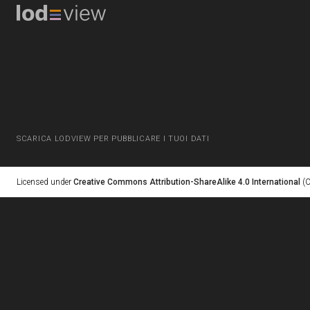
SCARICA LODVIEW PER PUBBLICARE I TUOI DATI
Licensed under
Creative Commons Attribution-ShareAlike 4.0 International
(C