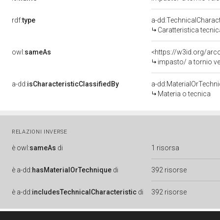
rdf:
type
a-dd:TechnicalCharact
Caratteristica tecnic
owl:
sameAs
<https://w3id.org/arc
impasto/ a tornio v
a-dd:
isCharacteristicClassifiedBy
a-dd:MaterialOrTechn
Materia o tecnica
RELAZIONI INVERSE
è
owl:
sameAs
di
1 risorsa
è
a-dd:
hasMaterialOrTechnique
di
392 risorse
è
a-dd:
includesTechnicalCharacteristic
di
392 risorse