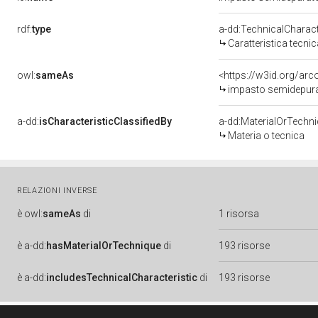
rdf:
type
a-dd:TechnicalCharact
Caratteristica tecnic
owl:
sameAs
<https://w3id.org/arc
impasto semidepurat
a-dd:
isCharacteristicClassifiedBy
a-dd:MaterialOrTechn
Materia o tecnica
RELAZIONI INVERSE
è
owl:
sameAs
di
1 risorsa
è
a-dd:
hasMaterialOrTechnique
di
193 risorse
è
a-dd:
includesTechnicalCharacteristic
di
193 risorse