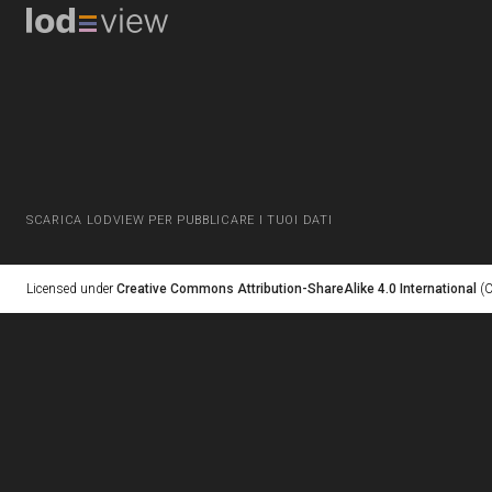
SCARICA LODVIEW PER PUBBLICARE I TUOI DATI
Licensed under
Creative Commons Attribution-ShareAlike 4.0 International
(C