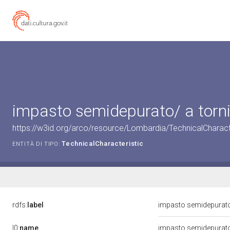
impasto semidepurato/ a torni
https://w3id.org/arco/resource/Lombardia/TechnicalCharact
TechnicalCharacteristic
ENTITÀ DI TIPO:
rdfs:
label
impasto semidepurato
l0:
name
impasto semidepurato