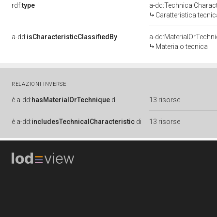
rdf:
type
a-dd:TechnicalCharact
Caratteristica tecnic
a-dd:
isCharacteristicClassifiedBy
a-dd:MaterialOrTechn
Materia o tecnica
RELAZIONI INVERSE
è
a-dd:
hasMaterialOrTechnique
di
13 risorse
è
a-dd:
includesTechnicalCharacteristic
di
13 risorse