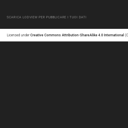
SCARICA LODVIEW PER PUBBLICARE I TUOI DATI
Licensed under
Creative Commons Attribution-ShareAlike 4.0 International
(C