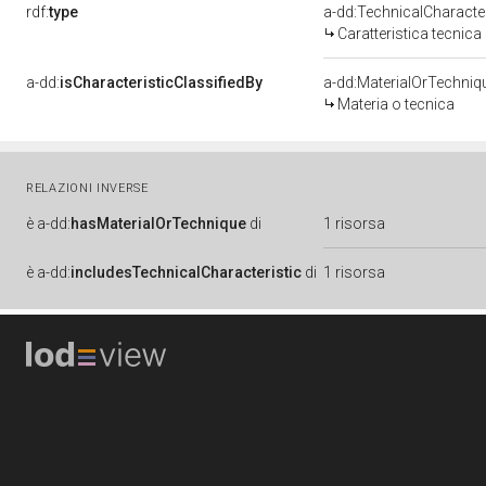
rdf:
type
a-dd:TechnicalCharacter
Caratteristica tecnica
a-dd:
isCharacteristicClassifiedBy
a-dd:MaterialOrTechniq
Materia o tecnica
RELAZIONI INVERSE
è
a-dd:
hasMaterialOrTechnique
di
1 risorsa
è
a-dd:
includesTechnicalCharacteristic
di
1 risorsa