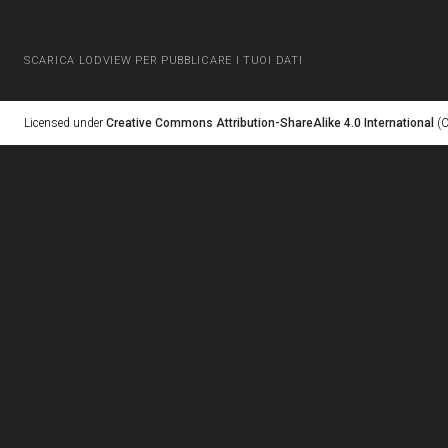
SCARICA LODVIEW PER PUBBLICARE I TUOI DATI
Licensed under
Creative Commons Attribution-ShareAlike 4.0 International
(C