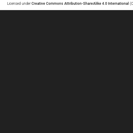
Licensed under
Creative Commons Attribution-ShareAlike 4.0 International
(C