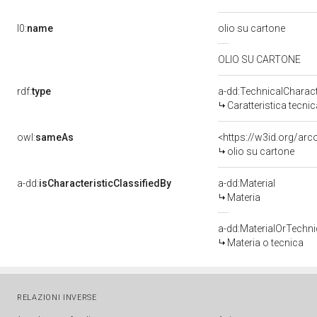
l0:
name
olio su cartone
OLIO SU CARTONE
rdf:
type
a-dd:TechnicalCharact
Caratteristica tecnic
owl:
sameAs
<https://w3id.org/arc
olio su cartone
a-dd:
isCharacteristicClassifiedBy
a-dd:Material
Materia
a-dd:MaterialOrTechn
Materia o tecnica
RELAZIONI INVERSE