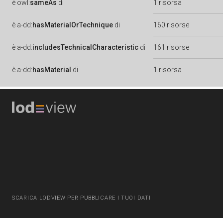
è
owl:
sameAs
di
1 risorsa
è
a-dd:
hasMaterialOrTechnique
di
160 risorse
è
a-dd:
includesTechnicalCharacteristic
di
161 risorse
è
a-dd:
hasMaterial
di
1 risorsa
SCARICA LODVIEW PER PUBBLICARE I TUOI DATI