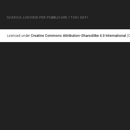
SCARICA LODVIEW PER PUBBLICARE I TUOI DATI
Licensed under
Creative Commons Attribution-ShareAlike 4.0 International
(C