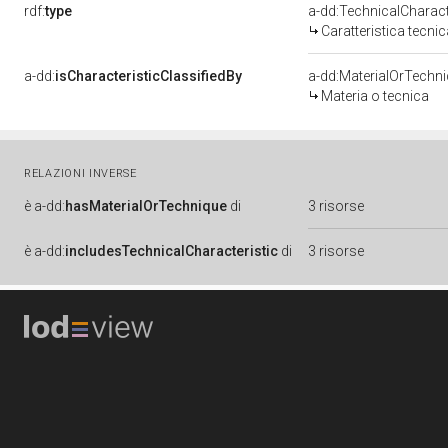
rdf:
type
a-dd:TechnicalCharact
Caratteristica tecnic
a-dd:
isCharacteristicClassifiedBy
a-dd:MaterialOrTechn
Materia o tecnica
RELAZIONI INVERSE
è
a-dd:
hasMaterialOrTechnique
di
3 risorse
è
a-dd:
includesTechnicalCharacteristic
di
3 risorse