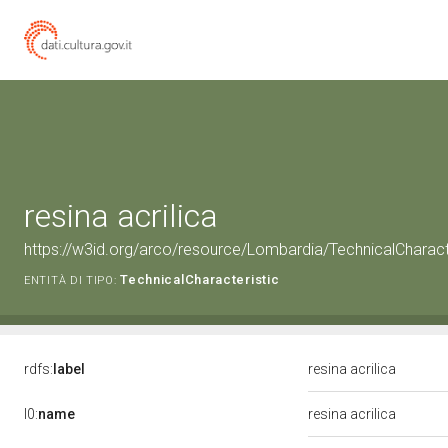
resina acrilica
https://w3id.org/arco/resource/Lombardia/TechnicalCharacter
TechnicalCharacteristic
ENTITÀ DI TIPO:
rdfs:
label
resina acrilica
l0:
name
resina acrilica