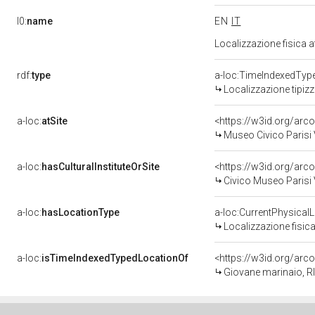
l0:
name
EN
IT
Localizzazione fisica 
rdf:
type
a-loc:TimeIndexedTyp
Localizzazione tipiz
a-loc:
atSite
<https://w3id.org/a
Museo Civico Parisi 
a-loc:
hasCulturalInstituteOrSite
Civico Museo Parisi 
a-loc:
hasLocationType
a-loc:CurrentPhysical
Localizzazione fisica
a-loc:
isTimeIndexedTypedLocationOf
<https://w3id.org/ar
Giovane marinaio, R