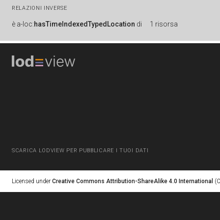
RELAZIONI INVERSE
è
a-loc:
hasTimeIndexedTypedLocation
di
1 risorsa
SCARICA LODVIEW PER PUBBLICARE I TUOI DATI
Licensed under
Creative Commons Attribution-ShareAlike 4.0 International
(C