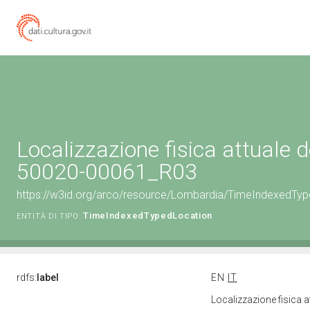
Localizzazione fisica attuale d
50020-00061_R03
https://w3id.org/arco/resource/Lombardia/TimeIndexedTy
TimeIndexedTypedLocation
ENTITÀ DI TIPO:
rdfs:
label
EN
IT
Localizzazione fisica 