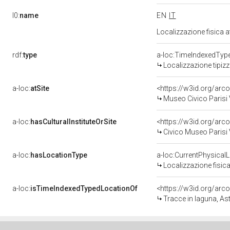
l0:
name
EN
IT
Localizzazione fisica 
rdf:
type
a-loc:TimeIndexedTyp
Localizzazione tipiz
a-loc:
atSite
<https://w3id.org/a
Museo Civico Parisi 
a-loc:
hasCulturalInstituteOrSite
Civico Museo Parisi 
a-loc:
hasLocationType
a-loc:CurrentPhysical
Localizzazione fisica
a-loc:
isTimeIndexedTypedLocationOf
<https://w3id.org/ar
Tracce in laguna, Ast