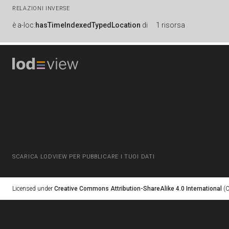
RELAZIONI INVERSE
è
a-loc:
hasTimeIndexedTypedLocation
di
1 risorsa
SCARICA LODVIEW PER PUBBLICARE I TUOI DATI
Licensed under
Creative Commons Attribution-ShareAlike 4.0 International
(C