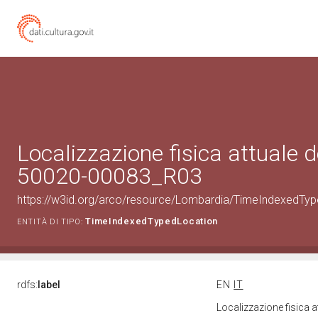
Localizzazione fisica attuale d
50020-00083_R03
https://w3id.org/arco/resource/Lombardia/TimeIndexedTy
TimeIndexedTypedLocation
ENTITÀ DI TIPO:
rdfs:
label
EN
IT
Localizzazione fisica 