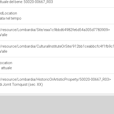
attuale del bene: 50020-00667_R03
edLocation
zata nel tempo
rco/resource/Lombardia/Site/eaa1c9bbd64982fe6d54a305d7783909>
Valle
co/resource/Lombardia/CulturalInstituteOrSite/912bb1ceabbcfc4f1fb
Valle
Location
 attuale
co/resource/Lombardia/HistoricOrArtisticProperty/50020-00667_R03>
di Jorrit Tornquist (sec. XX)