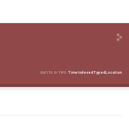
TimeIndexedTypedLocation
ENTITÀ DI TIPO: