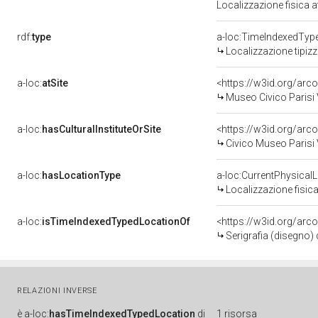
Localizzazione fisica 
rdf:
type
a-loc:TimeIndexedTyp
Localizzazione tipiz
a-loc:
atSite
<https://w3id.org/a
Museo Civico Parisi 
a-loc:
hasCulturalInstituteOrSite
<https://w3id.org/ar
Civico Museo Parisi 
a-loc:
hasLocationType
a-loc:CurrentPhysical
Localizzazione fisica
a-loc:
isTimeIndexedTypedLocationOf
<https://w3id.org/ar
Serigrafia (disegno) 
RELAZIONI INVERSE
è
a-loc:
hasTimeIndexedTypedLocation
di
1 risorsa