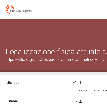
Localizzazione fisica attuale
https://w3id.org/arco/resource/Lombardia/TimeIndexedTy
rdfs:
label
EN
IT
Localizzazione fisica 
l0:
name
EN
IT