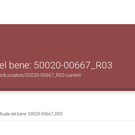
 del bene: 50020-00667_R03
pedLocation/50020-00667_R03-current
attuale del bene: 50020-00667_R03