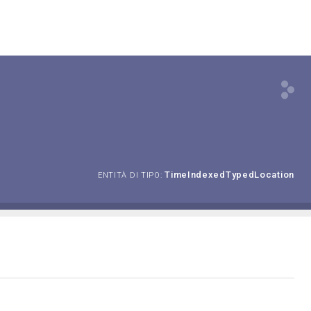
TimeIndexedTypedLocation
ENTITÀ DI TIPO: