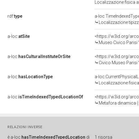
Localizzazione fisica 
rdf:
type
a-loc:TimeIndexedTyp
Localizzazione tipiz
a-loc:
atSite
<https://w3id.org/a
Museo Civico Parisi 
a-loc:
hasCulturalInstituteOrSite
<https://w3id.org/ar
Civico Museo Parisi 
a-loc:
hasLocationType
a-loc:CurrentPhysical
Localizzazione fisica
a-loc:
isTimeIndexedTypedLocationOf
<https://w3id.org/ar
Metafora dinamica (s
RELAZIONI INVERSE
è
a-loc:
hasTimeIndexedTypedLocation
di
1 risorsa