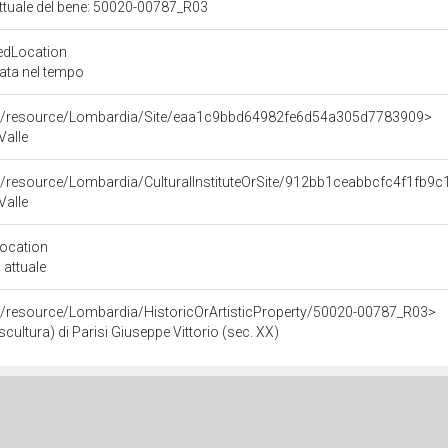
attuale del bene: 50020-00787_R03
edLocation
zata nel tempo
rco/resource/Lombardia/Site/eaa1c9bbd64982fe6d54a305d7783909>
Valle
co/resource/Lombardia/CulturalInstituteOrSite/912bb1ceabbcfc4f1fb
Valle
Location
 attuale
co/resource/Lombardia/HistoricOrArtisticProperty/50020-00787_R03>
cultura) di Parisi Giuseppe Vittorio (sec. XX)