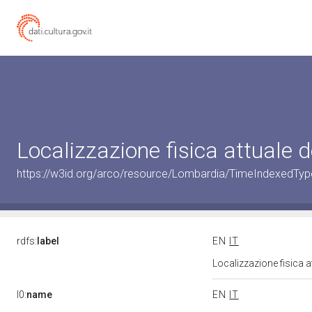
Localizzazione fisica attuale
https://w3id.org/arco/resource/Lombardia/TimeIndexedTy
rdfs:
label
EN
IT
Localizzazione fisica 
l0:
name
EN
IT