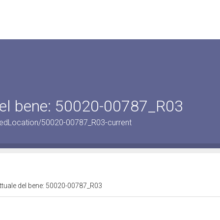
 del bene: 50020-00787_R03
pedLocation/50020-00787_R03-current
attuale del bene: 50020-00787_R03