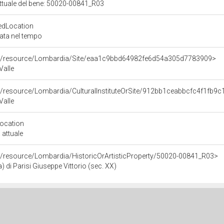
attuale del bene: 50020-00841_R03
edLocation
zata nel tempo
rco/resource/Lombardia/Site/eaa1c9bbd64982fe6d54a305d7783909>
Valle
co/resource/Lombardia/CulturalInstituteOrSite/912bb1ceabbcfc4f1fb
Valle
Location
 attuale
co/resource/Lombardia/HistoricOrArtisticProperty/50020-00841_R03>
a) di Parisi Giuseppe Vittorio (sec. XX)