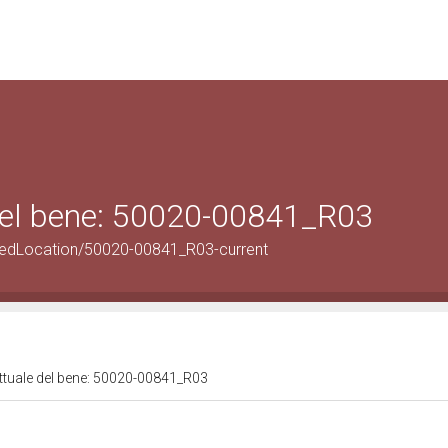
 del bene: 50020-00841_R03
pedLocation/50020-00841_R03-current
attuale del bene: 50020-00841_R03