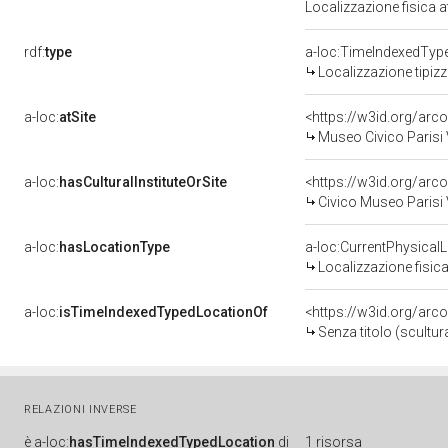
Localizzazione fisica 
rdf:
type
a-loc:TimeIndexedTyp
Localizzazione tipiz
a-loc:
atSite
<https://w3id.org/a
Museo Civico Parisi 
a-loc:
hasCulturalInstituteOrSite
<https://w3id.org/ar
Civico Museo Parisi 
a-loc:
hasLocationType
a-loc:CurrentPhysical
Localizzazione fisica
a-loc:
isTimeIndexedTypedLocationOf
<https://w3id.org/ar
Senza titolo (scultur
RELAZIONI INVERSE
è
a-loc:
hasTimeIndexedTypedLocation
di
1 risorsa