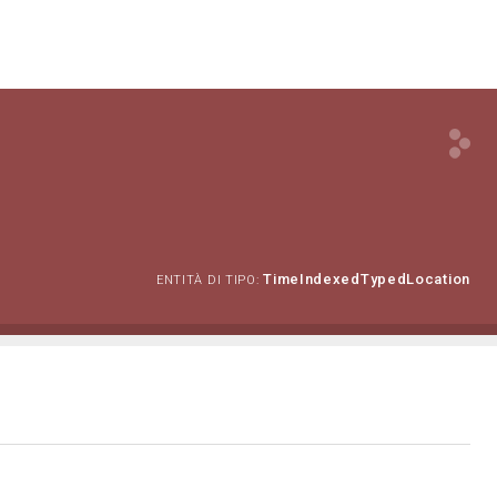
TimeIndexedTypedLocation
ENTITÀ DI TIPO: