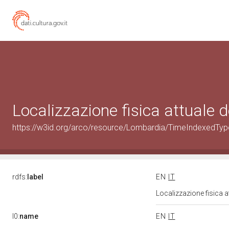
Localizzazione fisica attuale
https://w3id.org/arco/resource/Lombardia/TimeIndexedTy
rdfs:
label
EN
IT
Localizzazione fisica 
l0:
name
EN
IT