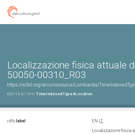
Localizzazione fisica attuale d
50050-00310_R03
https://w3id.org/arco/resource/Lombardia/TimeIndexedTy
TimeIndexedTypedLocation
ENTITÀ DI TIPO:
rdfs:
label
EN
IT
Localizzazione fisica 