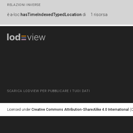
RELAZIONI INVERSE
è
a-loc:
hasTimeIndexedTypedLocation
di
1 risorsa
SCARICA LODVIEW PER PUBBLICARE I TUOI DATI
Licensed under
Creative Commons Attribution-ShareAlike 4.0 International
(C