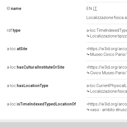
l0:
name
EN
IT
Localizzazione fisica 
rdf:
type
a-loc:TimeIndexedTyp
Localizzazione tipiz
a-loc:
atSite
<https://w3id.org/a
Museo Civico Parisi 
a-loc:
hasCulturalInstituteOrSite
Civico Museo Parisi 
a-loc:
hasLocationType
a-loc:CurrentPhysical
Localizzazione fisica
a-loc:
isTimeIndexedTypedLocationOf
<https://w3id.org/ar
vaso - ambito etrusco 