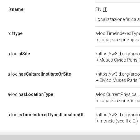
l0:
name
EN
IT
Localizzazione fisica 
rdf:
type
a-loc:TimeIndexedTyp
Localizzazione tipiz
a-loc:
atSite
<https://w3id.org/a
Museo Civico Parisi 
a-loc:
hasCulturalInstituteOrSite
Civico Museo Parisi 
a-loc:
hasLocationType
a-loc:CurrentPhysical
Localizzazione fisica
a-loc:
isTimeIndexedTypedLocationOf
<https://w3id.org/ar
moneta (sec. II d.C.)