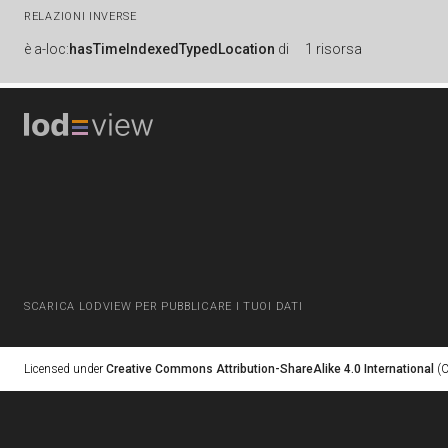
RELAZIONI INVERSE
è
a-loc:
hasTimeIndexedTypedLocation
di
1 risorsa
SCARICA LODVIEW PER PUBBLICARE I TUOI DATI
Licensed under
Creative Commons Attribution-ShareAlike 4.0 International
(C