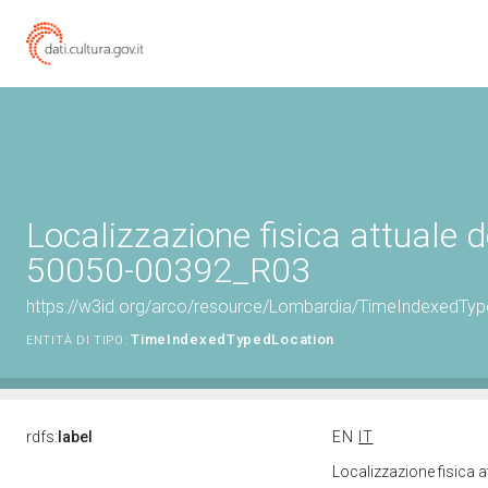
Localizzazione fisica attuale d
50050-00392_R03
https://w3id.org/arco/resource/Lombardia/TimeIndexedTy
TimeIndexedTypedLocation
ENTITÀ DI TIPO:
rdfs:
label
EN
IT
Localizzazione fisica 