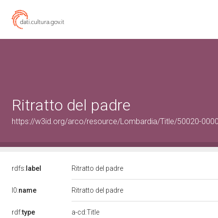
Ritratto del padre
https://w3id.org/arco/resource/Lombardia/Title/50020-0000
rdfs:
label
Ritratto del padre
l0:
name
Ritratto del padre
rdf:
type
a-cd:Title