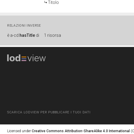
Titolo
RELAZIONI INVERSE
è
a-cd:
hasTitle
di
1 risorsa
SCARICA LODVIEW PER PUBBLICARE I TUOI DATI
Licensed under
Creative Commons Attribution-ShareAlike 4.0 International
(C