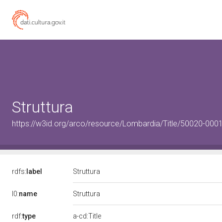
Struttura
https://w3id.org/arco/resource/Lombardia/Title/50020-0001
rdfs:
label
Struttura
l0:
name
Struttura
rdf:
type
a-cd:Title