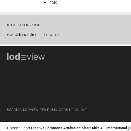
Titolo
RELAZIONI INVERSE
è
a-cd:
hasTitle
di
1 risorsa
SCARICA LODVIEW PER PUBBLICARE I TUOI DATI
Licensed under
Creative Commons Attribution-ShareAlike 4.0 International
(C