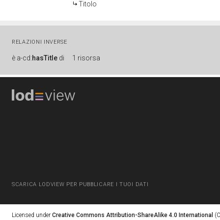
Titolo
RELAZIONI INVERSE
è
a-cd:
hasTitle
di
1 risorsa
SCARICA LODVIEW PER PUBBLICARE I TUOI DATI
Licensed under
Creative Commons Attribution-ShareAlike 4.0 International
(C