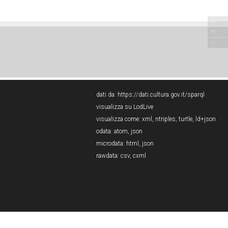
dati da:
https://dati.cultura.gov.it/sparql
visualizza su LodLive
visualizza come:
xml
,
ntriples
,
turtle
,
ld+json
odata:
atom
,
json
microdata:
html
,
json
rawdata:
csv
,
cxml