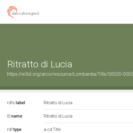
Ritratto di Lucia
https://w3id.org/arco/resource/Lombardia/Title/50020-00031
rdfs:
label
Ritratto di Lucia
l0:
name
Ritratto di Lucia
rdf:
type
a-cd:Title