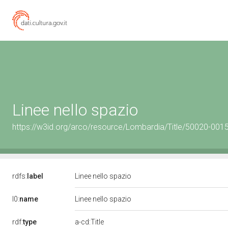
Linee nello spazio
https://w3id.org/arco/resource/Lombardia/Title/50020-0015
rdfs:
label
Linee nello spazio
l0:
name
Linee nello spazio
rdf:
type
a-cd:Title