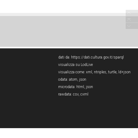
dati da:
https://dati.cultura.gov.it/sparql
visualizza su LodLive
visualizza come:
xml
,
ntriples
,
turtle
,
ld+json
odata:
atom
,
json
microdata:
html
,
json
rawdata:
csv
,
cxml