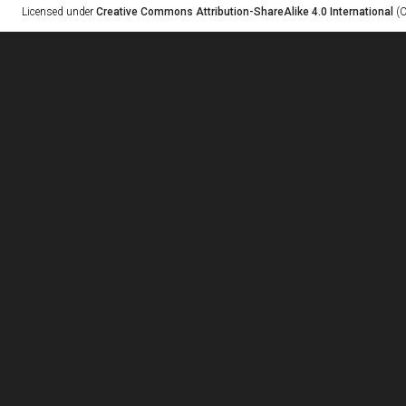
Licensed under
Creative Commons Attribution-ShareAlike 4.0 International
(C