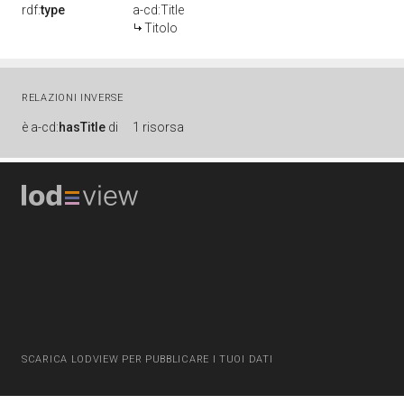
rdf:
type
a-cd:Title
Titolo
RELAZIONI INVERSE
è
a-cd:
hasTitle
di
1 risorsa
SCARICA LODVIEW PER PUBBLICARE I TUOI DATI