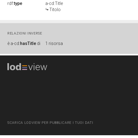
rdf:
type
a-cd:Title
Titolo
RELAZIONI INVERSE
è
a-cd:
hasTitle
di
1 risorsa
SCARICA LODVIEW PER PUBBLICARE I TUOI DATI