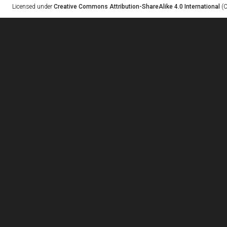
Licensed under
Creative Commons Attribution-ShareAlike 4.0 International
(C