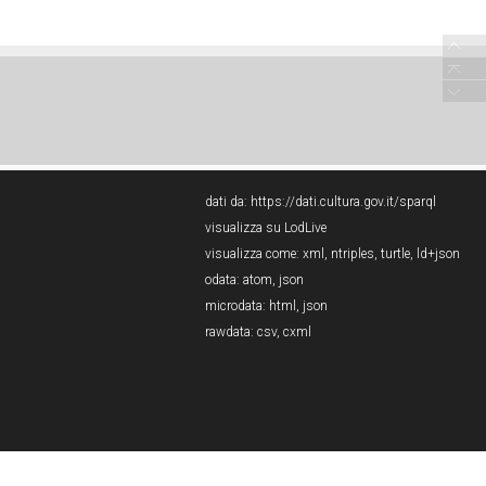
dati da:
https://dati.cultura.gov.it/sparql
visualizza su LodLive
visualizza come:
xml
,
ntriples
,
turtle
,
ld+json
odata:
atom
,
json
microdata:
html
,
json
rawdata:
csv
,
cxml