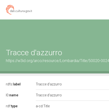
Tracce d'azzurro
https://w3id.org/arco/resource/Lombardia/Title/50020-002
rdfs:
label
Tracce d'azzurro
l0:
name
Tracce d'azzurro
rdf:
type
a-cd:Title