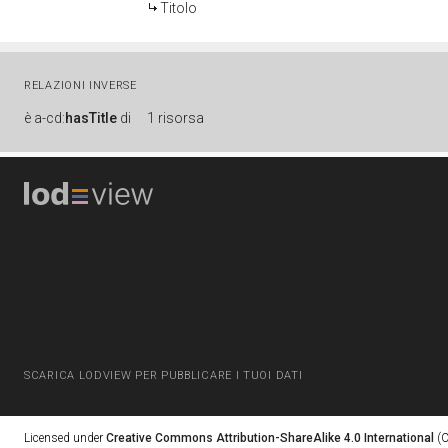
Titolo
RELAZIONI INVERSE
è
a-cd:
hasTitle
di
1 risorsa
SCARICA LODVIEW PER PUBBLICARE I TUOI DATI
Licensed under
Creative Commons Attribution-ShareAlike 4.0 International
(C