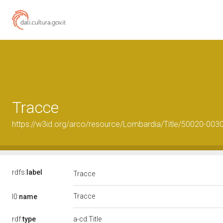
Tracce
https://w3id.org/arco/resource/Lombardia/Title/50020-003
rdfs:
label
Tracce
Tracce
l0:
name
rdf:
type
a-cd:Title