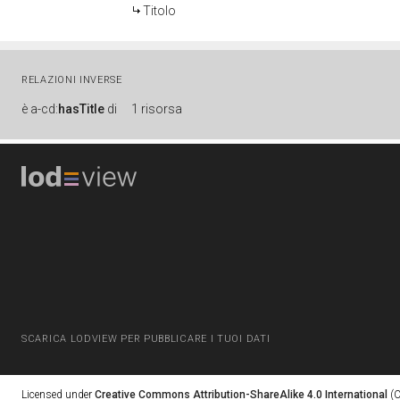
Titolo
RELAZIONI INVERSE
è
a-cd:
hasTitle
di
1 risorsa
SCARICA LODVIEW PER PUBBLICARE I TUOI DATI
Licensed under
Creative Commons Attribution-ShareAlike 4.0 International
(C