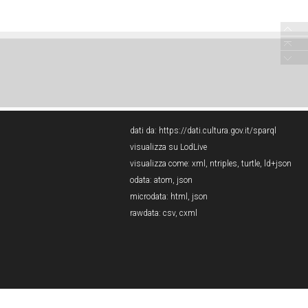
dati da:
https://dati.cultura.gov.it/sparql
visualizza su LodLive
visualizza come:
xml
,
ntriples
,
turtle
,
ld+json
odata:
atom
,
json
microdata:
html
,
json
rawdata:
csv
,
cxml