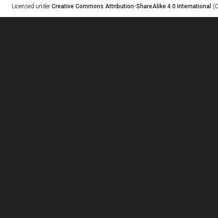
Licensed under
Creative Commons Attribution-ShareAlike 4.0 International
(C