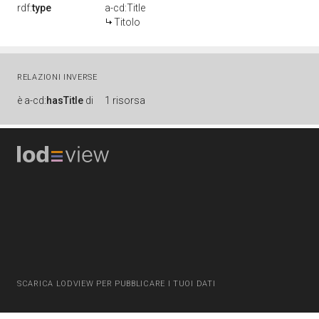
rdf:
type
a-cd:Title
Titolo
RELAZIONI INVERSE
è
a-cd:
hasTitle
di
1 risorsa
SCARICA LODVIEW PER PUBBLICARE I TUOI DATI