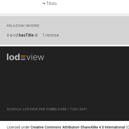
Titolo
RELAZIONI INVERSE
è
a-cd:
hasTitle
di
1 risorsa
SCARICA LODVIEW PER PUBBLICARE I TUOI DATI
Licensed under
Creative Commons Attribution-ShareAlike 4.0 International
(C