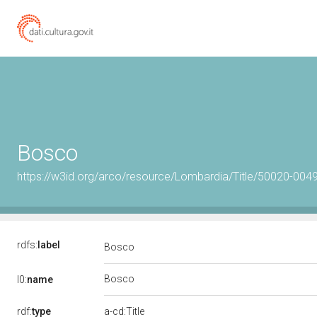
Bosco
https://w3id.org/arco/resource/Lombardia/Title/50020-00
rdfs:
label
Bosco
Bosco
l0:
name
rdf:
type
a-cd:Title