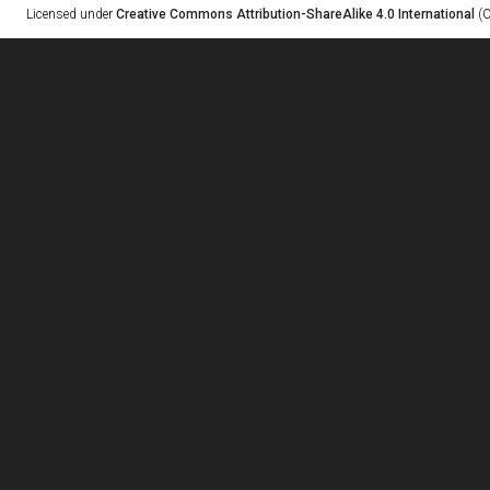
Licensed under
Creative Commons Attribution-ShareAlike 4.0 International
(C