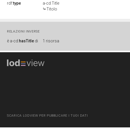
rdf:
type
a-cd:Title
Titolo
RELAZIONI INVERSE
è
a-cd:
hasTitle
di
1 risorsa
SCARICA LODVIEW PER PUBBLICARE I TUOI DATI