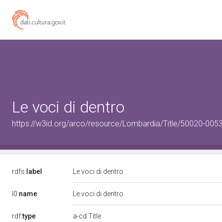
Le voci di dentro
https://w3id.org/arco/resource/Lombardia/Title/50020-0053
rdfs:
label
Le voci di dentro
l0:
name
Le voci di dentro
rdf:
type
a-cd:Title