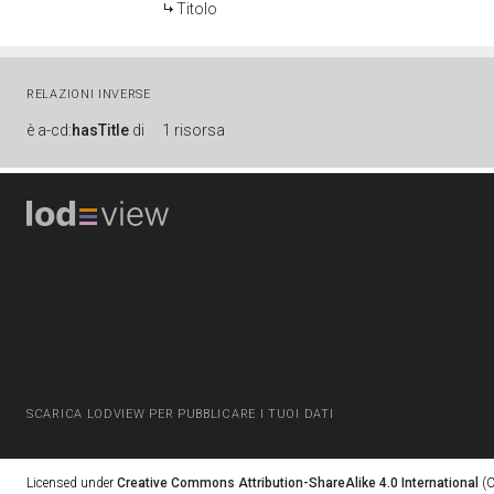
Titolo
RELAZIONI INVERSE
è
a-cd:
hasTitle
di
1 risorsa
SCARICA LODVIEW PER PUBBLICARE I TUOI DATI
Licensed under
Creative Commons Attribution-ShareAlike 4.0 International
(C