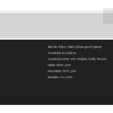
dati da:
https://dati.cultura.gov.it/sparql
visualizza su LodLive
visualizza come:
xml
,
ntriples
,
turtle
,
ld+json
odata:
atom
,
json
microdata:
html
,
json
rawdata:
csv
,
cxml