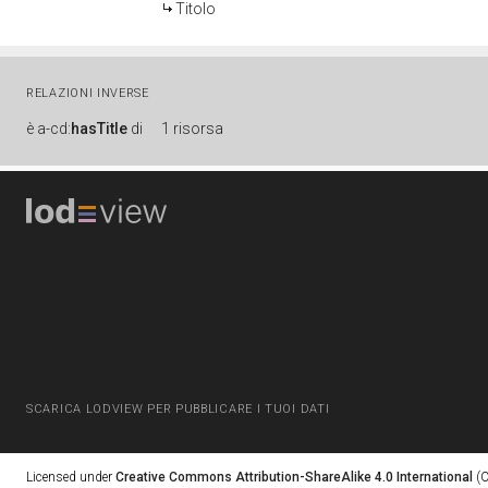
Titolo
RELAZIONI INVERSE
è
a-cd:
hasTitle
di
1 risorsa
SCARICA LODVIEW PER PUBBLICARE I TUOI DATI
Licensed under
Creative Commons Attribution-ShareAlike 4.0 International
(C