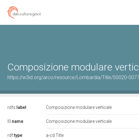
Composizione modulare vertic
https://w3id.org/arco/resource/Lombardia/Title/50020-00
rdfs:
label
Composizione modulare verticale
l0:
name
Composizione modulare verticale
rdf:
type
a-cd:Title