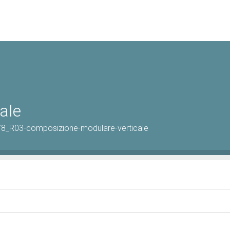
ale
778_R03-composizione-modulare-verticale