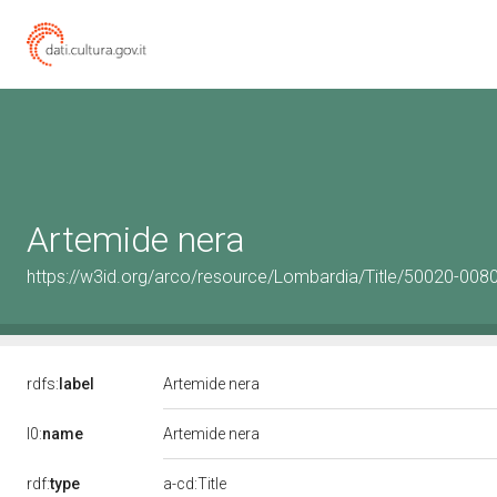
Artemide nera
https://w3id.org/arco/resource/Lombardia/Title/50020-008
rdfs:
label
Artemide nera
l0:
name
Artemide nera
rdf:
type
a-cd:Title