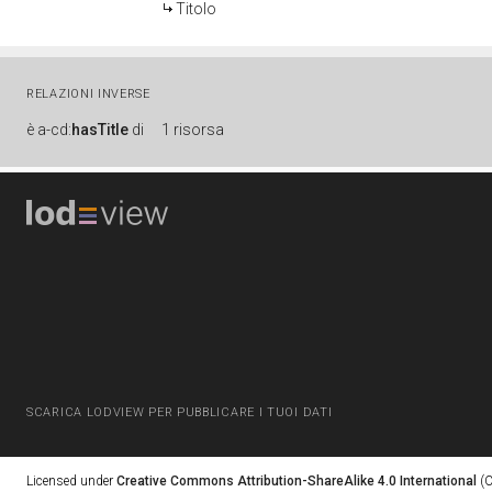
Titolo
RELAZIONI INVERSE
è
a-cd:
hasTitle
di
1 risorsa
SCARICA LODVIEW PER PUBBLICARE I TUOI DATI
Licensed under
Creative Commons Attribution-ShareAlike 4.0 International
(C