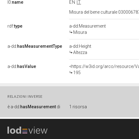
l0:
name
EN
IT
Misura del bene culturale 0300067
rdf:
type
a-dd:Measurement
Misura
a-dd:
hasMeasurementType
a-dd:Height
Altezza
a-dd:
hasValue
<https://w3id.org/arco/resource/
195
RELAZIONI INVERSE
è
a-dd:
hasMeasurement
di
1 risorsa