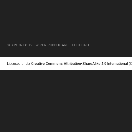
SCARICA LODVIEW PER PUBBLICARE I TUOI DATI
Licensed under
Creative Commons Attribution-ShareAlike 4.0 International
(C