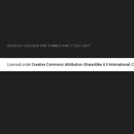
SCARICA LODVIEW PER PUBBLICARE I TUOI DATI
Licensed under
Creative Commons Attribution-ShareAlike 4.0 International
(C