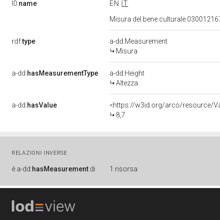
l0:
name
EN
IT
Misura del bene culturale 03001216
rdf:
type
a-dd:Measurement
Misura
a-dd:
hasMeasurementType
a-dd:Height
Altezza
a-dd:
hasValue
<https://w3id.org/arco/resource/V
8,7
RELAZIONI INVERSE
è
a-dd:
hasMeasurement
di
1 risorsa