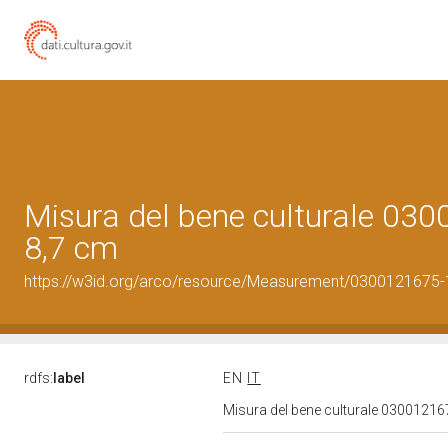
Misura del bene culturale 03
8,7 cm
https://w3id.org/arco/resource/Measurement/0300121675-1
rdfs:
label
EN
IT
Misura del bene culturale 03001216