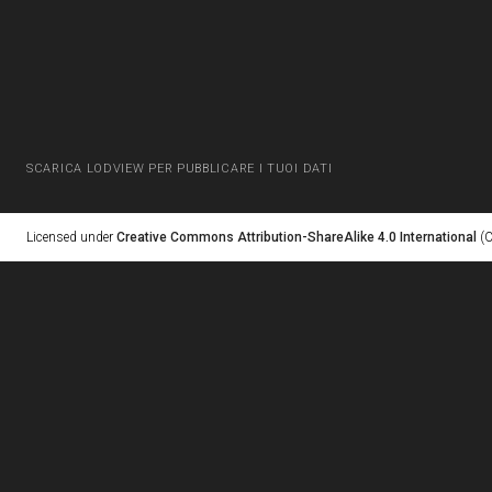
SCARICA LODVIEW PER PUBBLICARE I TUOI DATI
Licensed under
Creative Commons Attribution-ShareAlike 4.0 International
(C