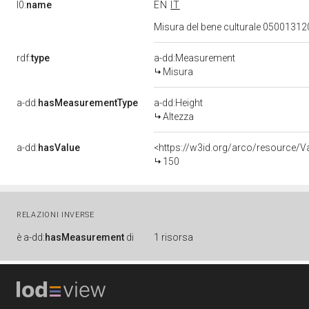
l0:
name
EN
IT
Misura del bene culturale 0500131
rdf:
type
a-dd:Measurement
Misura
a-dd:
hasMeasurementType
a-dd:Height
Altezza
a-dd:
hasValue
<https://w3id.org/arco/resource/
150
RELAZIONI INVERSE
è
a-dd:
hasMeasurement
di
1 risorsa