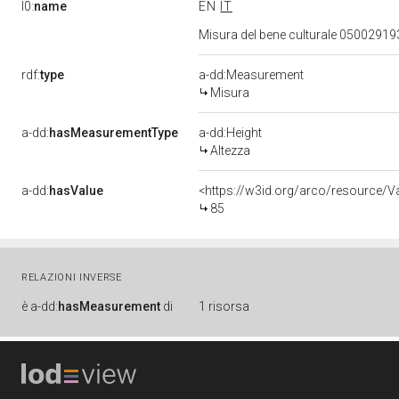
l0:
name
EN
IT
Misura del bene culturale 0500291
rdf:
type
a-dd:Measurement
Misura
a-dd:
hasMeasurementType
a-dd:Height
Altezza
a-dd:
hasValue
<https://w3id.org/arco/resource/V
85
RELAZIONI INVERSE
è
a-dd:
hasMeasurement
di
1 risorsa