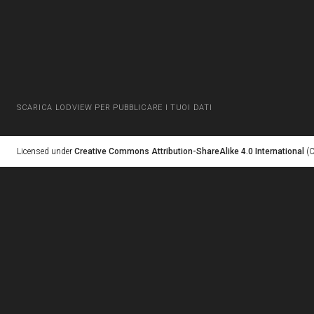
SCARICA LODVIEW PER PUBBLICARE I TUOI DATI
Licensed under
Creative Commons Attribution-ShareAlike 4.0 International
(C